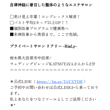
自律神経に着目した整体のようなエステサロン
□老け見え卒業！コンプレックス解消！
□バスト平均2カップ以上UP！！
■個別改善プログラムで健康美へ
■未病改善から美容まで、ここで完結。
プライベートサロン リアリー -RiaLy-
栃木県大田原市中田原/
ウェディングビレッジKATSUTAYAさんから2分
=====================
＊公式LINE〈 
https://lin.ee/UzYXTDH
 〉
ご予約やお問い合わせは公式LINEから承っており
ます。
私とあなたをつなぐツールとしてご活用ください
＊*