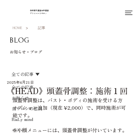
栃木県大田原市中田原
プライベートサロン
>
HOME
記事
BLOG
お知らせ・ブログ
全ての記事
2025年4月21日
全ての記事
《HEAD》頭蓋骨調整：施術１回
お知らせ
頭蓋骨調整は、バスト・ボディの施術を受ける方
オプション追加（現在 ¥2,000）で、同時施術が可
当サロンの症例
能です。
RiaLy mind
※小顔メニューには、頭蓋骨調整が付いています。
バスト