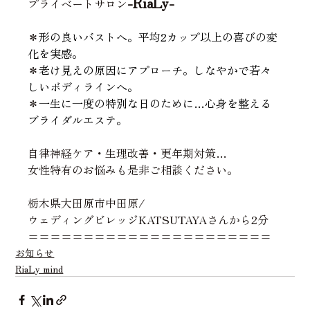
-RiaLy-
プライベートサロン
＊
形の良いバストへ。平均2カップ以上の喜びの変
化を実感。
＊
老け見えの原因にアプローチ。しなやかで若々
しいボディラインへ。
＊
一生に一度の特別な日のために…心身を整える
ブライダルエステ。
自律神経ケア・生理改善・更年期対策…
女性特有のお
悩みも是非ご相談ください。
栃木県大田原市中田原/
ウェディングビレッジKATSUTAYAさんから2分
======================
お知らせ
RiaLy mind