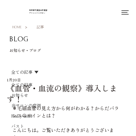
栃木県大田原市中田原
プライベートサロン
>
HOME
記事
BLOG
お知らせ・ブログ
全ての記事
1月20日
全ての記事
《血管・血流の観察》導入しま
お知らせ
す！
当サロンの症例
＊毛細血管の見え方から何がわかる？からだバラ
ンスのサインとは？
RiaLy mind
バスト
こんにちは。ご覧いただきありがとうございま