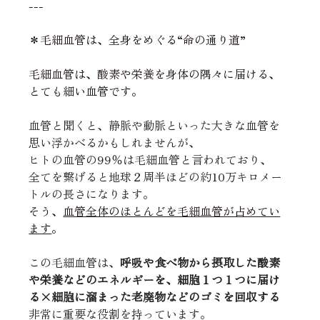
---
＊毛細血管は、全身をめぐる“命の通り道”
毛細血管は、酸素や栄養を身体の隅々に届ける、
とても細い血管です。
血管と聞くと、静脈や動脈といった大きな血管を
思い浮かべるかもしれませんが、
ヒトの血管の99％は毛細血管と言われており、
全てを繋げると地球２周半ほどの約10万キロメー
トルの長さになります。
そう、
血管全体のほとんどを毛細血管が占めてい
ます
。
この毛細血管は、
呼吸や食べ物から摂取した酸素
や栄養などのエネルギーを、細胞１つ１つに届け
る×細胞に溜まった老廃物などのゴミを回収する
非常に重要な役割を持っています。