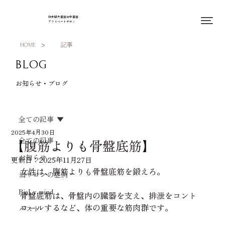
栃木県大田原市中田原
プライベートサロン
>
HOME
記事
BLOG
お知らせ・ブログ
全ての記事
2025年4月30日
全ての記事
【腹筋よりも骨盤底筋】
お知らせ
更新日：
2025年11月27日
女性は、腹筋よりも骨盤底筋を鍛えろ。
当サロンの症例
RiaLy mind
骨盤底筋は、
骨盤内の臓器を支え、排泄をコント
ロールするなど、体の重要な筋肉群
です。
バスト