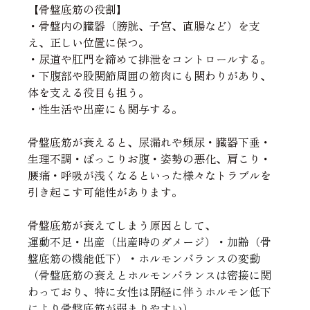
【骨盤底筋の役割】
・骨盤内の臓器（膀胱、子宮、直腸など）を支
え、正しい位置に保つ﻿。
・尿道や肛門を締めて排泄をコントロールする﻿。
・下腹部や股関節周囲の筋肉にも関わりがあり、
体を支える役目も担う﻿。
・性生活や出産にも関与する﻿。
骨盤底筋が衰えると、尿漏れや頻尿・臓器下垂・
生理不調・ぽっこりお腹・姿勢の悪化、肩こり・
腰痛・呼吸が浅くなるといった様々なトラブルを
引き起こす可能性があります。﻿
骨盤底筋が衰えてしまう原因として、
運動不足・出産（出産時のダメージ）・加齢（骨
盤底筋の機能低下）・ホルモンバランスの変動
（骨盤底筋の衰えとホルモンバランスは密接に関
わっており、特に女性は閉経に伴うホルモン低下
により骨盤底筋が弱まりやすい）