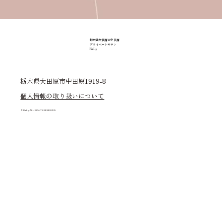
栃木県大田原市中田原
プライベートサロン
RiaLy
栃木県大田原市中田原1919-8
個人情報の取り扱いについて
© RiaLy.ALL RIGHTS RESERVED.