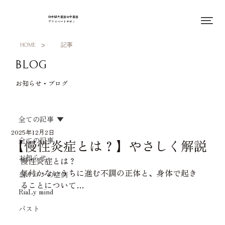
栃木県大田原市中田原
プライベートサロン
>
HOME
記事
BLOG
お知らせ・ブログ
全ての記事
2025年12月2日
全ての記事
【慢性炎症とは？】やさしく解説
お知らせ
慢性炎症とは？
気付かないうちに進む不調の正体と、身体で起き
当サロンの症例
ることについて…
RiaLy mind
バスト