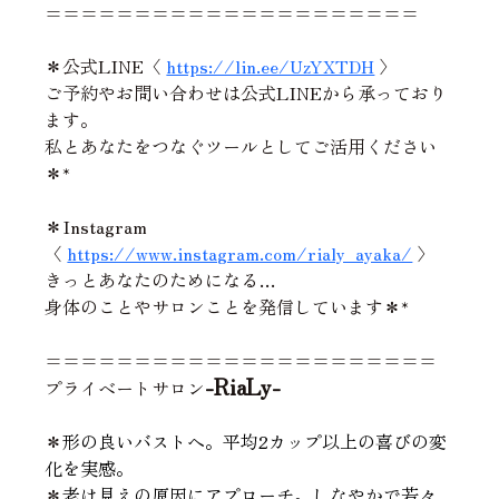
=====================
＊公式LINE〈 
https://lin.ee/UzYXTDH
 〉
ご予約やお問い合わせは公式LINEから承っており
ます。
私とあなたをつなぐツールとしてご活用ください
＊*
＊Instagram
〈 
https://www.instagram.com/rialy_ayaka/
 〉
きっとあなたのためになる…
身体のことやサロンことを発信しています＊*
======================
-RiaLy-
プライベートサロン
＊
形の良いバストへ。平均2カップ以上の喜びの変
化を実感。
＊
老け見えの原因にアプローチ。しなやかで若々